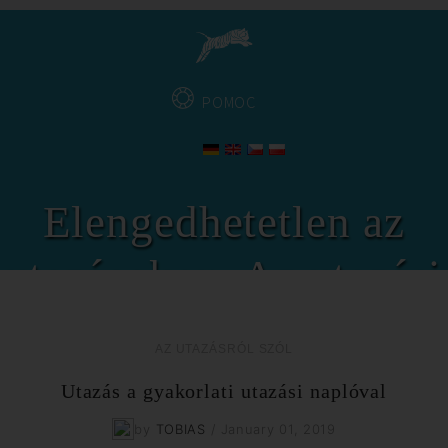
POMOC
Elengedhetetlen az
utazásokon. Az utazási
napló természetesen
AZ UTAZÁSRÓL SZÓL
digitális!
Utazás a gyakorlati utazási naplóval
by
TOBIAS
/
January 01, 2019