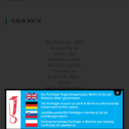
ÜBER MICH
Der Parktiger liebt
es günstig zu
reisen und
betreibt zudem
den günstigsten
Parkplatz am
Flughafen Wien.
Seine
Reiseschnäppchen
teilt er auf diesem
Blog mit Euch.
Facebook
Twitter
Instagram