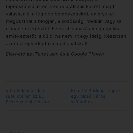
lépésszámlálás és a zenelejátszás között, majd
válassza ki a legjobb bejegyzéseket, amelyeket
megoszthat a blogján, a közösségi médián vagy az
e-mailen keresztül. Ez az alkalmazás még egy kis
emlékeztetőt is küld, ha nem írt egy ideig. Készítsen
azonnal egyedi utazási pillanatokat!
Elérhető az iTunes ban és a Google Playen
«
Parkolási árak a
Bécstől Berlinig: tippek
repülőtéren az EU
egy olcsó városi
összehasonlításakor
szünethez
»