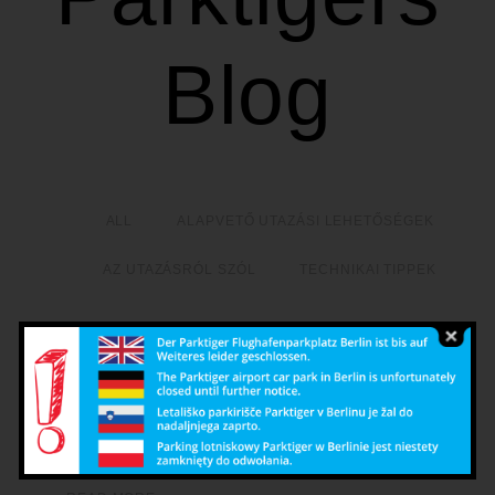
Blog
ALL
ALAPVETŐ UTAZÁSI LEHETŐSÉGEK
AZ UTAZÁSRÓL SZÓL
TECHNIKAI TIPPEK
A Google Apps a legjobb
utazási élményért