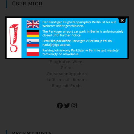
ÜBER MICH
Der Parktiger liebt
es günstig zu
reisen und
betreibt zudem
den günstigsten
Parkplatz am
Flughafen Wien.
Seine
Reiseschnäppchen
teilt er auf diesem
Blog mit Euch.
Facebook
Twitter
Instagram
RECENT POSTS