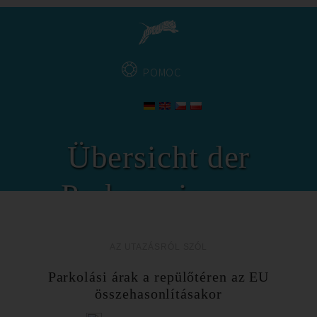
POMOC
Übersicht der
Parkspreise an
Flughäfen
AZ UTAZÁSRÓL SZÓL
Parkolási árak a repülőtéren az EU
összehasonlításakor