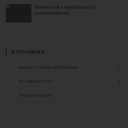
Parkolási árak a repülőtéren az EU
összehasonlításakor
KATEGORIEN
alapvető utazási lehetőségek
2
Az utazásról szól
8
Technikai tippek
1