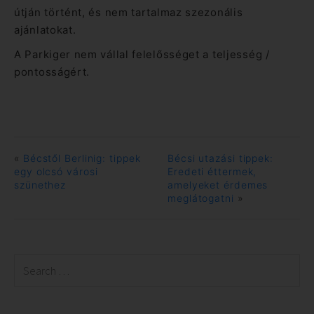
útján történt, és nem tartalmaz szezonális
ajánlatokat.
A Parkiger nem vállal felelősséget a teljesség /
pontosságért.
«
Bécstől Berlinig: tippek
Bécsi utazási tippek:
egy olcsó városi
Eredeti éttermek,
szünethez
amelyeket érdemes
meglátogatni
»