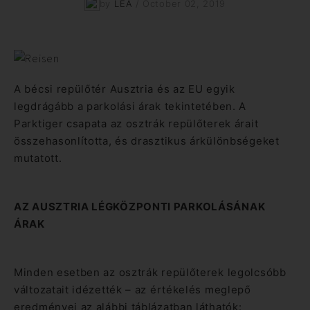
by
LEA
/
October 02, 2019
A bécsi repülőtér Ausztria és az EU egyik
legdrágább a parkolási árak tekintetében. A
Parktiger csapata az osztrák repülőterek árait
összehasonlította, és drasztikus árkülönbségeket
mutatott.
AZ AUSZTRIA LÉGKÖZPONTI PARKOLÁSÁNAK
ÁRAK
Minden esetben az osztrák repülőterek legolcsóbb
változatait idézették – az értékelés meglepő
eredményei az alábbi táblázatban láthatók: