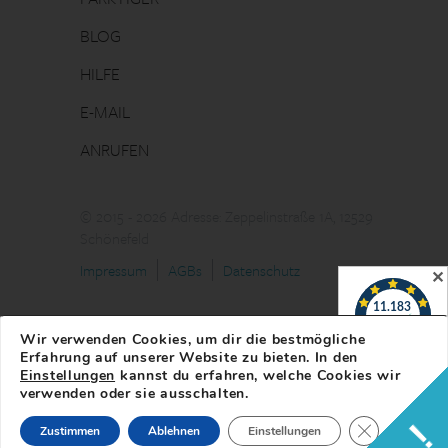
BLOG
HILFE
E-MAIL
ANRUFEN
© 2015 - 2026 Adresse: Zeppelinstraße 1A, 12529
Schönefeld
Impressum
AGBs
Datenschutz
✕
Wir verwenden Cookies, um dir die bestmögliche
Erfahrung auf unserer Website zu bieten. In den
Einstellungen
kannst du erfahren, welche Cookies wir
verwenden oder sie ausschalten.
!
GDPR Cookie-
Zustimmen
Ablehnen
Einstellungen
✕