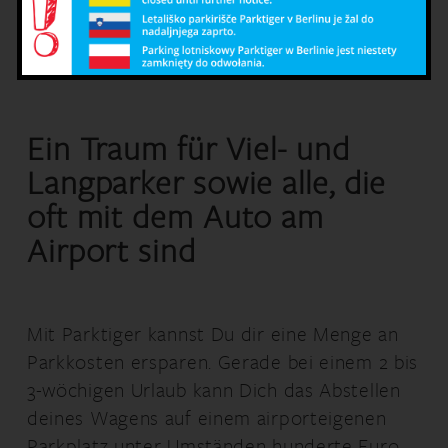
Brandenburg BER
ist mit Parktiger leichter
und einfacher, als Du dir das vorstellen
kannst!
Ein Traum für Viel- und
Langparker sowie alle, die
oft mit dem Auto am
Airport sind
Mit Parktiger kannst Du dir eine Menge an
Parkkosten ersparen. Gerade bei einem 2 bis
3-wöchigen Urlaub kann Dich das Abstellen
deines Wagens auf einem airporteigenen
Parkplatz unter Umständen hunderte Euro