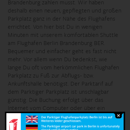
Brandenburg zahlen musst. Wir haben
deshalb einen neuen, gepflegten und großen
Parkplatz ganz in der Nähe des Flughafens
errichtet. Von hier bist Du in wenigen
Minuten mit unserem komfortablen Shuttle
am Flughafen Berlin Brandenburg BER.
Bequemer und einfacher geht es fast nicht
mehr. Vor allem wenn Du bedenkst, wie
lange Du oft vom herkömmlichen Flughafen
Parkplatz zu Fuß zur Abflugs- bzw.
Ankunftshalle benötigst. Der Parktarif auf
dem Parktiger Parkplatz ist unschlagbar
günstig. Die Buchung erfolgt über das
Internet vom Computer oder über ein
gängiges Mobilgerät unkompliziert und
schnell.
Billig parken am Flughafen Berlin