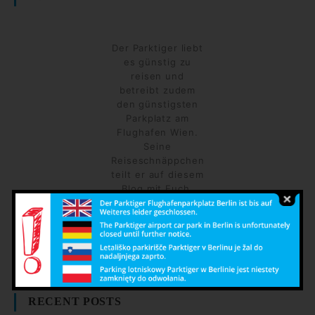
Der Parktiger liebt
es günstig zu
reisen und
betreibt zudem
den günstigsten
Parkplatz am
Flughafen Wien.
Seine
Reiseschnäppchen
teilt er auf diesem
Blog mit Euch.
Facebook
Twitter
Instagram
RECENT POSTS