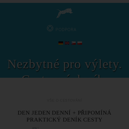
PODPORA
Nezbytné pro výlety.
Cestovní deník,
samozřejmě digitální!
VŠE O CESTOVÁNÍ
DEN JEDEN DENNÍ + PŘIPOMÍNÁ
PRAKTICKÝ DENÍK CESTY