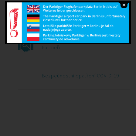
Tisk
Partneři
Bezpečnostní opatření COVID-19