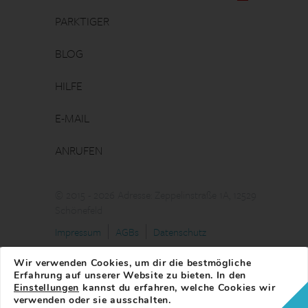
PARKTIGER
BLOG
HILFE
E-MAIL
ANRUFEN
© 2015 - 2026 Adresse: Zeppelinstraße 1A, 12529
Schönefeld
Impressum
AGBs
Datenschutz
Wir verwenden Cookies, um dir die bestmögliche
Erfahrung auf unserer Website zu bieten. In den
Einstellungen
kannst du erfahren, welche Cookies wir
verwenden oder sie ausschalten.