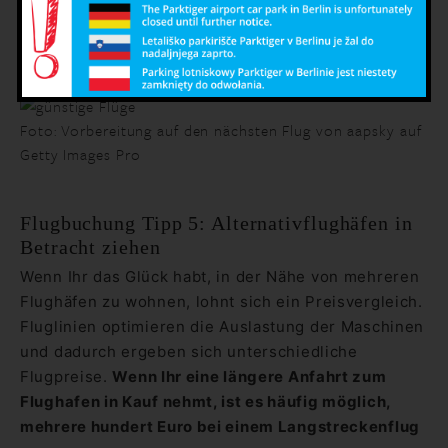
Ihr einen Zwischenstopp akzeptiert.
Direktflüge
sind natürlich komfortabler und werden bevorzugt,
allerdings sind die Preisunterschiede oft heftig.
Foto: Vorbereitung auf den nächsten Flug von aapsky auf
Getty Images Pro
Flugbuchung Tipp 5: Alternativflughäfen in
Betracht ziehen
Wenn Ihr das Glück habt, in der Nähe von mehreren
Flughäfen zu wohnen, lohnt sich ein Preisvergleich.
Fluglinien optimieren die Auslastung der Maschinen
und dadurch ergeben sich unterschiedliche
Flugpreise.
Wenn Ihr eine längere Anfahrt zum
Flughafen in Kauf nehmt, ist es häufig möglich,
mehrere hundert Euro bei einem Langstreckenflug