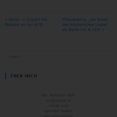
«
Berlin -> Zypern mit
Philadelphia, „die Stadt
Ryanair ab nur €32!
der brüderlichen Liebe“
ab Berlin nur € 323!
»
ÜBER MICH
Der Parktiger liebt
es günstig zu
reisen und
betreibt zudem
den günstigsten