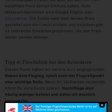
bezahlten Preis keinen Einfluss haben. Gute
Metasuchmaschinen sind Google Flights oder
Skyscanner
. Die Suche nach dem besten Preis
gestaltet sich dort recht einfach und trotzdem gibt
es zahlreiche Einstellungsoptionen, die den Preis
weiter senken können.
Tipp 4: Flexibilität bei den Reisedaten
Diesen Punkt haben wir bereits kurz angesprochen.
Neben dem Flugtag, spielt auch der Flugzeitpunkt
eine wichtige Rolle.
Wenn Ihr Stoßzeiten vermeidet,
könnt Ihr viele Euros sparen.
Nachtflüge sind
häufig weniger beliebt und daher oft deutlich
preiswerter.
Viel Einsparungspotential ergibt sich auch, wenn