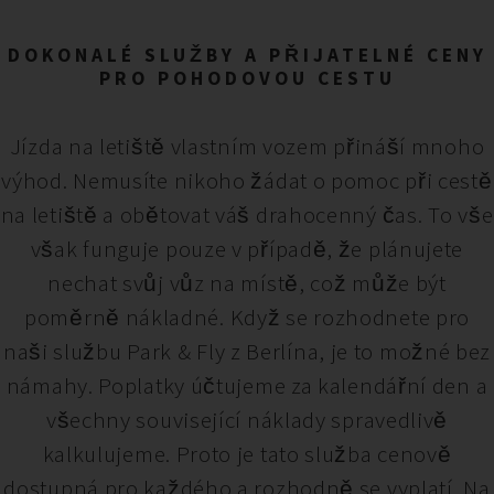
DOKONALÉ SLUŽBY A PŘIJATELNÉ CENY
PRO POHODOVOU CESTU
Jízda na letiště vlastním vozem přináší mnoho
výhod. Nemusíte nikoho žádat o pomoc při cestě
na letiště a obětovat váš drahocenný čas. To vše
však funguje pouze v případě, že plánujete
nechat svůj vůz na místě, což může být
poměrně nákladné. Když se rozhodnete pro
naši službu Park & Fly z Berlína, je to možné bez
námahy. Poplatky účtujeme za kalendářní den a
všechny související náklady spravedlivě
kalkulujeme. Proto je tato služba cenově
dostupná pro každého a rozhodně se vyplatí. Na