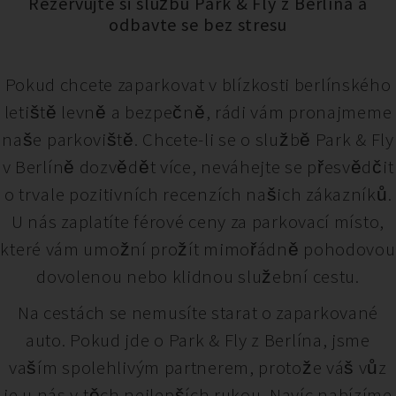
Rezervujte si službu Park & Fly z Berlína a
odbavte se bez stresu
Pokud chcete zaparkovat v blízkosti berlínského
letiště levně a bezpečně, rádi vám pronajmeme
naše parkoviště. Chcete-li se o službě Park & Fly
v Berlíně dozvědět více, neváhejte se přesvědčit
o trvale pozitivních recenzích našich zákazníků.
U nás zaplatíte férové ceny za parkovací místo,
které vám umožní prožít mimořádně pohodovou
dovolenou nebo klidnou služební cestu.
Na cestách se nemusíte starat o zaparkované
auto. Pokud jde o Park & Fly z Berlína, jsme
vaším spolehlivým partnerem, protože váš vůz
je u nás v těch nejlepších rukou. Navíc nabízíme