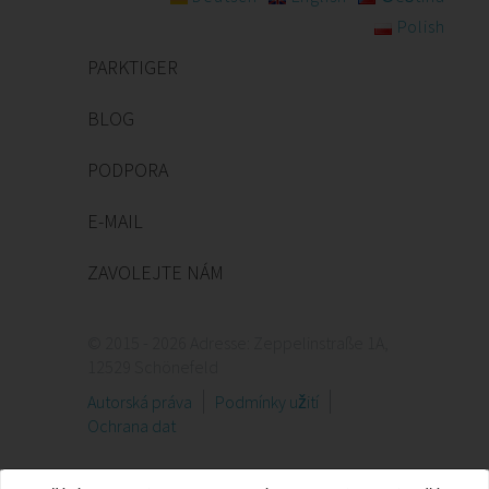
Polish
PARKTIGER
BLOG
PODPORA
E-MAIL
ZAVOLEJTE NÁM
© 2015 - 2026 Adresse: Zeppelinstraße 1A,
12529 Schönefeld
Autorská práva
Podmínky užití
Ochrana dat