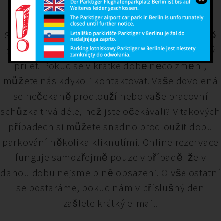
PRODLOUŽENÍ ZAJIŠTĚNO
S naší službou Park & Fly z Berlína máte v ceně
přepravu na letiště, která vám zajistí pohodlný
přílet. Pokud se v krátké době něco změní,
můžete nás kdykoli kontaktovat. Vaše dovolená
se nečekaně prodlouží nebo vaše pracovní
schůzka trvá déle, než jste očekávali? V takových
případech si můžete snadno prodloužit dobu
parkování několika kliknutími. Online rezervace
funguje samozřejmě pouze v případě, že v
danou dobu nejsme plně obsazeni. O vše ostatní
se postaráme, pokud nám v příslušný den
zašlete krátký e-mail.