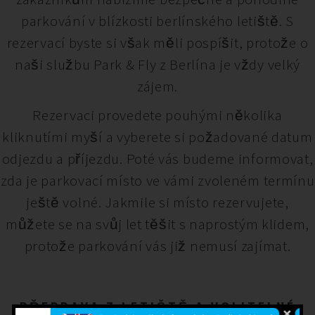
parkování v blízkosti berlínského letiště. S
rezervací byste si však měli pospíšit, protože o
naši službu Park & Fly z Berlína je vždy velký
zájem.
Rezervaci provedete pouhými několika
kliknutími myší a vyberete si požadované datum
odjezdu a příjezdu. Poté vás budeme informovat,
zda je parkovací místo ve vámi zvoleném termínu
ještě volné. Jakmile si místo rezervujete,
můžete se na svůj let těšit s naprostým klidem,
protože parkování vás již nemusí zajímat.
PŘEPRAVA Z LETIŠTĚ A VOLITELNÉ