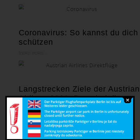
Coronavirus: So kannst du dich
schützen
READ MORE...
Langstrecken Ziele der Austrian
Airlines 2020: Das sind die
besten Direktflüge ab Wien
READ MORE...