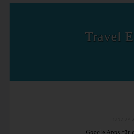
Travel E
RUND UM'S
Google Apps für d