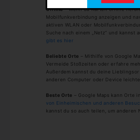
Offline
– Wenn du Karten offline herun
Mobilfunkverbindung anzeigen und navi
aktiven WLAN oder Mobilfunkverbindung
Suche nach einem „Netz“ und kannst au
gibt es hier
Beliebte Orte
– Mithilfe von Google Map
Vermeide Stoßzeiten oder erfahre mehr
Außerdem kannst du deine Lieblingsort
anderen Computer oder Device leichte
Beste Orte
– Google Maps kann Orte i
von Einheimischen und anderen Besu
kannst du so auch teilen, um anderen 