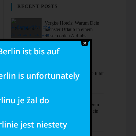
RECENT POSTS
Vergiss Hotels: Warum Dein
nächster Urlaub in einem
dieser coolen Airbnbs
stattfinden sollte.
Sonne, Stil,
Sehenswürdigkeiten – So fühlt
sich Barcelona an
Ciao Milano! Mehr als Dom
& Mode – Dein Plan für ein
perfektes Wochenende