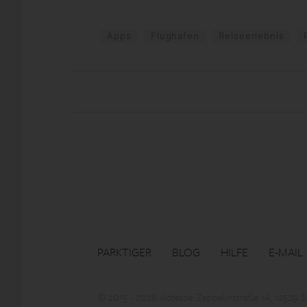
Apps
Flughafen
Reiseerlebnis
PARKTIGER
BLOG
HILFE
E-MAIL
© 2015 - 2026 Adresse: Zeppelinstraße 1A, 12529 