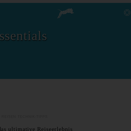
ssentials
 REISEN
TECHNIK-TIPPS
as ultimative Reiseerlebnis