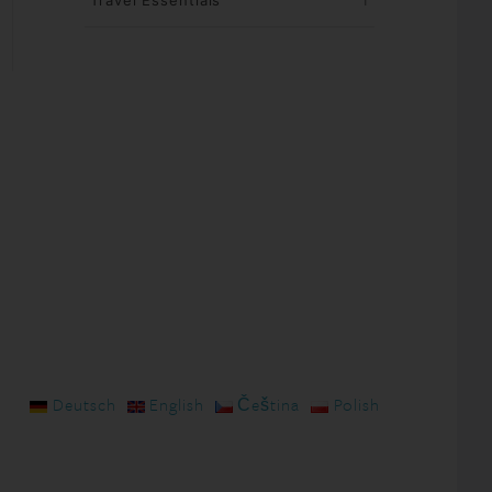
Travel Essentials
1
Deutsch
English
Čeština
Polish