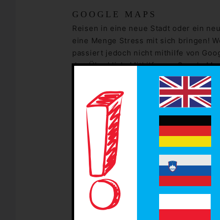
GOOGLE MAPS
Reisen in eine neue Stadt oder ein ne
eine Menge Stress mit sich bringen! W
passiert jedoch nicht mithilfe von Goo
den Überblick. Mithilfe von Google M
vorbereiten. Wir zeigen wie:
Planen
– Mit Google Maps kannst du de
automatisch die schnellste und beque
Straße (Android und iOS).
Ideen
– Finde die interessanten Orte 
spontan anfahren, während du schon a
Raststätten findest du ebenfalls leicht.
Teilen
– Wenn du mit Freunden reist, 
Maps teilen. So können deine Freunde l