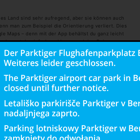
ues Land sind sehr aufregend, aber sie können auch
enn man zum Beispiel die Orientierung verliert. Dies
gle Maps – denn mit der App behältst du ganz leicht
aps kannst du einfach und bequem deine Reise
ine Roadtrip-Route planen. Die Karte zeigt
mste Route an – auch bei mehreren Stopps auf der
der Stadt und deinen Weg dorthin. Zwischenstopps
uf dem Weg bist? Kein Problem. Tankstellen oder
kannst du deinen Standort und deine Route mit Google
eicht deiner Route folgen oder dich lokalisieren.