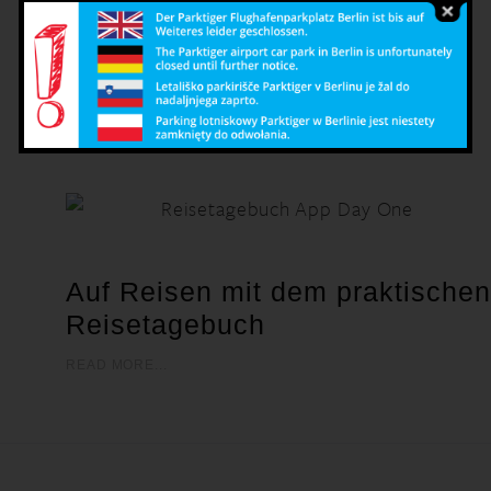
ALL
RUND UM'S REISEN
TECHNIK-TIPPS
TRAVEL ESSENTIALS
Auf Reisen mit dem praktischen
Reisetagebuch
READ MORE...