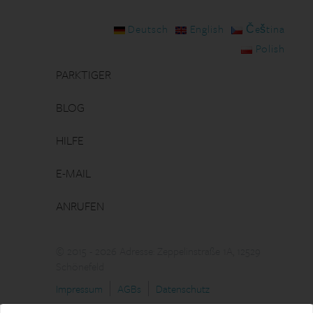
Deutsch
English
Čeština
Polish
PARKTIGER
BLOG
HILFE
E-MAIL
ANRUFEN
© 2015 - 2026 Adresse: Zeppelinstraße 1A, 12529
Schönefeld
Impressum
AGBs
Datenschutz