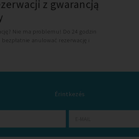
ezerwacji z gwarancją
y
ację? Nie ma problemu! Do 24 godzin
bezpłatnie anulować rezerwację i
Érintkezés