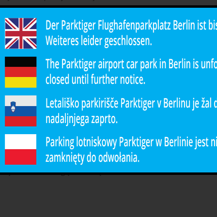
ę bezpośrednio z parkingu do
sonel jest dostępny na miejscu 24
owy do pomocy na parkingu.
acji
 swoje wakacje? Nie ma problemu! W
eniem znajdziesz dwa przyciski –
drugi do jej anulowania. Zalecamy jak
wacji, ponieważ często jesteśmy w
acje online mogą stać się