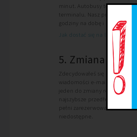
minut. Autobusy te zabiorą Ci
terminalu. Nasz przyjazny per
godziny na dobę i będzie got
Jak dostać się na lotnisko
5. Zmiana rezerw
Zdecydowałeś się przedłużyć
wiadomości e-mail z potwierdz
jeden do zmiany rezerwacji, a 
najszybsze przedłużenie rezer
pełni zarezerwowani, a rezerw
niedostępne.