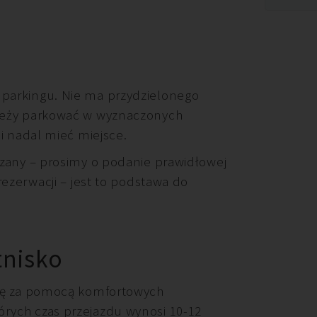
parkingu. Nie ma przydzielonego
ależy parkować w wyznaczonych
li nadal mieć miejsce.
dzany – prosimy o podanie prawidłowej
 rezerwacji – jest to podstawa do
tnisko
się za pomocą komfortowych
rych czas przejazdu wynosi 10-12