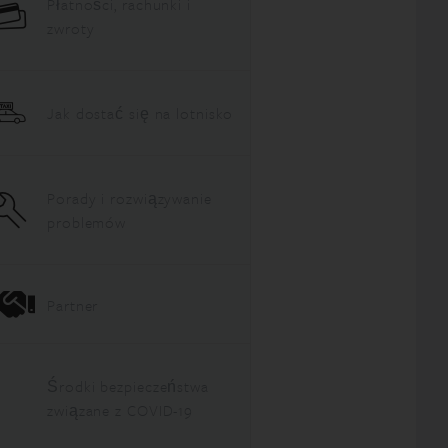
Płatności, rachunki i
zwroty
Jak dostać się na lotnisko
Porady i rozwiązywanie
problemów
Partner
Środki bezpieczeństwa
związane z COVID-19