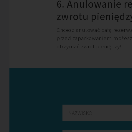
6. Anulowanie r
zwrotu pieniędz
Chcesz anulować całą rezerw
przed zaparkowaniem możesz 
otrzymać zwrot pieniędzy!