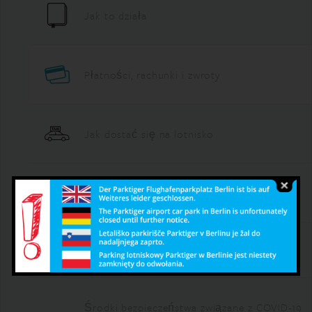
Jak to działa
Płatności, rachunki i zwroty
Jak dostać się na lotnisko
Porady i rozwiązywanie problemów
Partner
Środki bezpieczeństwa związane z COVID-19