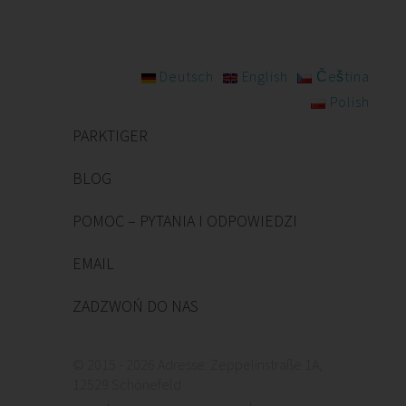
Deutsch
English
Čeština
Polish
PARKTIGER
BLOG
POMOC – PYTANIA I ODPOWIEDZI
EMAIL
ZADZWOŃ DO NAS
© 2015 - 2026 Adresse: Zeppelinstraße 1A,
12529 Schönefeld