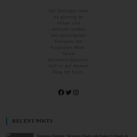
Der Parktiger liebt
es günstig zu
reisen und
betreibt zudem
den günstigsten
Parkplatz am
Flughafen Wien.
Seine
Reiseschnäppchen
teilt er auf diesem
Blog mit Euch.
Facebook
Twitter
Instagram
RECENT POSTS
Vergiss Hotels: Warum Dein nächster Urlaub in