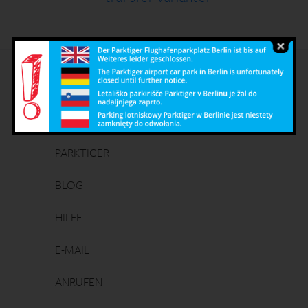
Deutsch
English
Čeština
Polish
PARKTIGER
BLOG
HILFE
E-MAIL
ANRUFEN