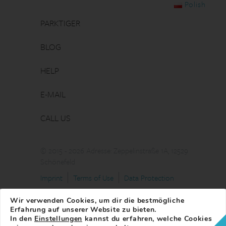
Polish
PARKTIGER
BLOG
HELP
E-MAIL
CALL US
© 2015 - 2026 Adresse: Zeppelinstraße 1A, 12529
Schönefeld
Imprint
Terms of Use
Data Protection
Wir verwenden Cookies, um dir die bestmögliche
Erfahrung auf unserer Website zu bieten.
In den
Einstellungen
kannst du erfahren, welche Cookies