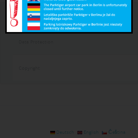
General Terms
Data Protection
Copyright
Deutsch
English
Čeština