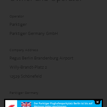
Operator
Parktiger
Parktiger Germany GmbH
Company Address
Regus Berlin Brandenburg Airport
Willy-Brandt-Platz 2
12529 Schönefeld
Parktiger Germany
Zeppelinstraße 1A, 12529 Schönefeld