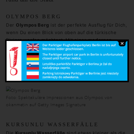
OLYMPOS BERG
Der
Olympos Berg
ist der perfekte Ausflug für Dich,
wenn Du einen Blick von oben auf die türkische
Riviera werfen möchtest. Mit einer
modernen
Seilbahn
gelangst Du zum Gipfel, wo Dir
Wanderwege und Aussichtsplattformen zur
Verfügung stehen. Von hier oben kannst Du
supertolle Urlaubsfotos
schießen, also bring Deine
Kamera mit!
Foto: Spektakuläre Impressionen aus Olympos von
okanmetin auf Getty Images Signature
KURSUNLU WASSERFÄLLE
Die
Kursunlu Wasserfälle
sind etwas kleiner als die