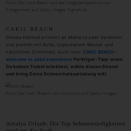
Foto: Der Lara Beach aus der Vogelperspektive von
firatgocmen auf Getty Images Signature
CAKIL BEACH
Dieses Kleinod erinnert an Mallorca oder Sardinien
und punktet mit Ruhe, superklarem Wasser und
natürlicher Schönheit. Auch nice:
ÇAKIL BEACH –
welcome to çakıl experience
Parktiger-Tipp: wenn
Du keinen Trubel möchtest, wähle diesen Strand
und bring Deine Schnorchelausrüstung mit!
Foto: Der Cakil Beach von mtutuncu auf Getty Images
Antalya Urlaub: Die Top Sehenswürdigkeiten
rund um die Stadt