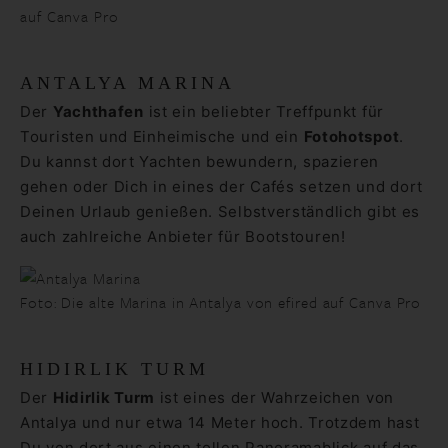
auf Canva Pro
ANTALYA MARINA
Der
Yachthafen
ist ein beliebter Treffpunkt für
Touristen und Einheimische und ein
Fotohotspot
.
Du kannst dort Yachten bewundern, spazieren
gehen oder Dich in eines der Cafés setzen und dort
Deinen Urlaub genießen. Selbstverständlich gibt es
auch zahlreiche Anbieter für Bootstouren!
Foto: Die alte Marina in Antalya von efired auf Canva Pro
HIDIRLIK TURM
Der
Hidirlik Turm
ist eines der Wahrzeichen von
Antalya und nur etwa 14 Meter hoch. Trotzdem hast
Du von dort aus einen tollen Panoramablick auf das