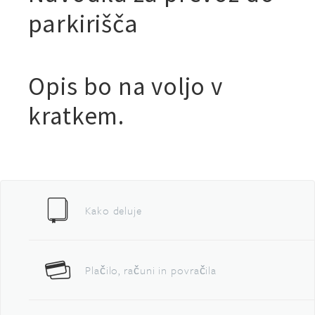
parkirišča
Opis bo na voljo v
kratkem.
Kako deluje
Plačilo, računi in povračila