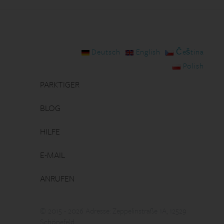
Deutsch
English
Čeština
Polish
PARKTIGER
BLOG
HILFE
E-MAIL
ANRUFEN
© 2015 - 2026 Adresse: Zeppelinstraße 1A, 12529
Schönefeld