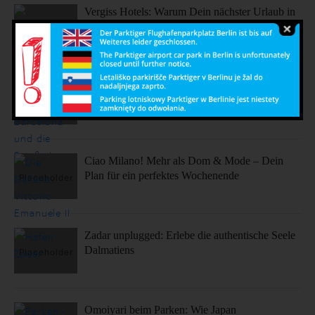
Vergiss Hotels: Warum Dein nächster Urlaub in
einem dieser coolen Airbnbs stattfinden sollte.
Sonne, Stil, Sehenswürdigkeiten – So fühlt sich
Barcelona an
Ciao Milano! Mehr als Dom & Mode – Dein
Plan für ein perfektes Wochenende
Zadar unplugged: Erlebe die authentische Seele
Dalmatiens
Omoiyari beim Parken: Wie Japan