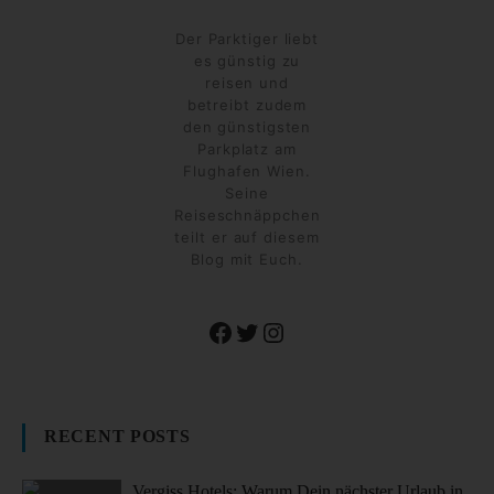
Der Parktiger liebt
es günstig zu
reisen und
betreibt zudem
den günstigsten
Parkplatz am
Flughafen Wien.
Seine
Reiseschnäppchen
teilt er auf diesem
Blog mit Euch.
Facebook
Twitter
Instagram
RECENT POSTS
Vergiss Hotels: Warum Dein nächster Urlaub in