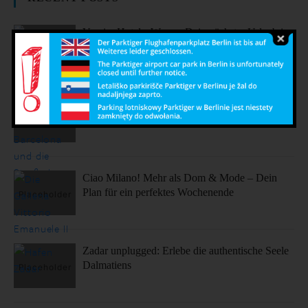
Vergiss Hotels: Warum Dein nächster Urlaub in
einem dieser coolen Airbnbs stattfinden sollte.
Sonne, Stil, Sehenswürdigkeiten – So fühlt sich
Barcelona an
Ciao Milano! Mehr als Dom & Mode – Dein
Plan für ein perfektes Wochenende
Zadar unplugged: Erlebe die authentische Seele
Dalmatiens