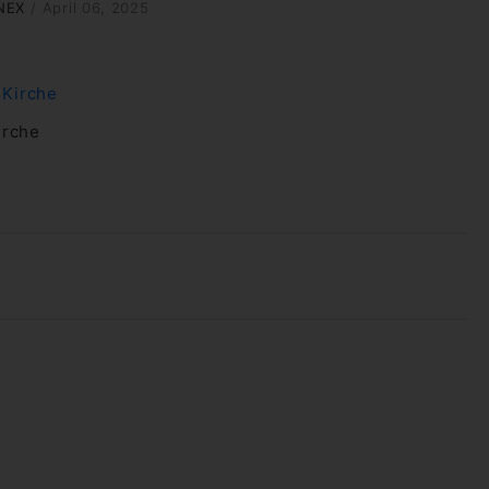
NEX
/
April 06, 2025
irche