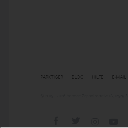
PARKTIGER
BLOG
HILFE
E-MAIL
© 2015 - 2026 Adresse: Zeppelinstraße 1A, 12529 