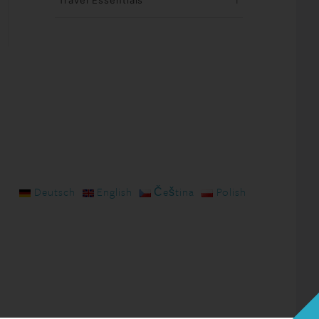
Travel Essentials
1
Deutsch
English
Čeština
Polish