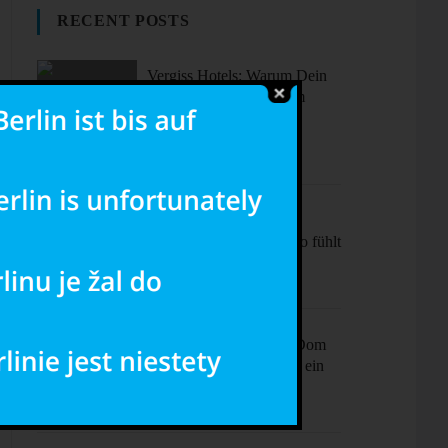
RECENT POSTS
Vergiss Hotels: Warum Dein
nächster Urlaub in einem
dieser coolen Airbnbs
stattfinden sollte.
Sonne, Stil,
Sehenswürdigkeiten – So fühlt
sich Barcelona an
Ciao Milano! Mehr als Dom
& Mode – Dein Plan für ein
perfektes Wochenende