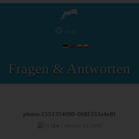
HILFE
Fragen & Antworten
photo-1551354099-068f333a4e8f
by
LEA
/
Oktober 03, 2019