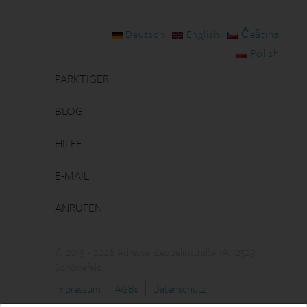
Deutsch
English
Čeština
Polish
PARKTIGER
BLOG
HILFE
E-MAIL
ANRUFEN
© 2015 - 2026 Adresse: Zeppelinstraße 1A, 12529
Schönefeld
Impressum
AGBs
Datenschutz