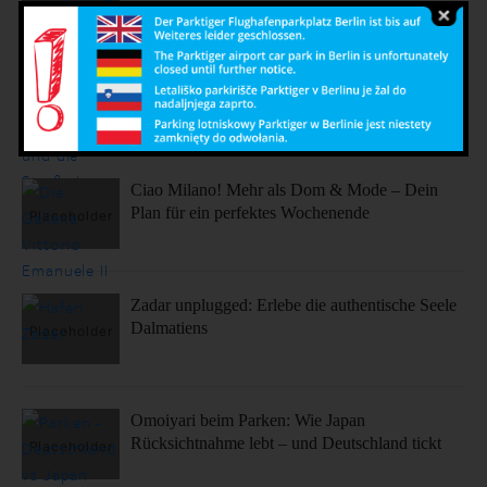
Sonne, Stil, Sehenswürdigkeiten – So fühlt sich
Barcelona an
Ciao Milano! Mehr als Dom & Mode – Dein
Plan für ein perfektes Wochenende
Zadar unplugged: Erlebe die authentische Seele
Dalmatiens
Omoiyari beim Parken: Wie Japan
Rücksichtnahme lebt – und Deutschland tickt