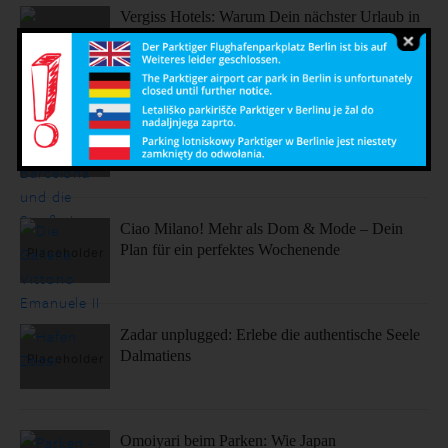
Vergiss Hotels: Warum Dein nächster Urlaub in
einem dieser coolen Airbnbs stattfinden sollte.
Sonne, Stil, Sehenswürdigkeiten – So fühlt sich
Barcelona an
Ciao Milano! Mehr als Dom & Mode – Dein
Plan für ein perfektes Wochenende
Zadar unplugged: Erlebe die authentische Seele
Dalmatiens
Omoiyari beim Parken: Wie Japan