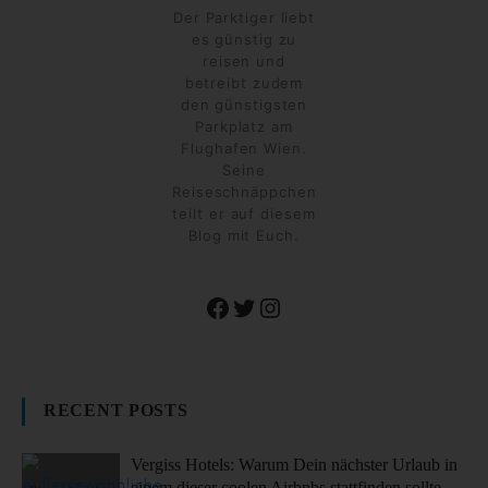
Der Parktiger liebt
es günstig zu
reisen und
betreibt zudem
den günstigsten
Parkplatz am
Flughafen Wien.
Seine
Reiseschnäppchen
teilt er auf diesem
Blog mit Euch.
Facebook
Twitter
Instagram
RECENT POSTS
Vergiss Hotels: Warum Dein nächster Urlaub in
einem dieser coolen Airbnbs stattfinden sollte.