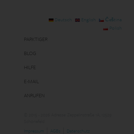
Deutsch
English
Čeština
Polish
PARKTIGER
BLOG
HILFE
E-MAIL
ANRUFEN
© 2015 - 2026 Adresse: Zeppelinstraße 1A, 12529
Schönefeld
Impressum
AGBs
Datenschutz