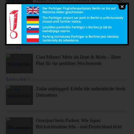
Sonne, Stil, Sehenswürdigkeiten – So fühlt sich
Barcelona an
Ciao Milano! Mehr als Dom & Mode – Dein
Plan für ein perfektes Wochenende
Zadar unplugged: Erlebe die authentische Seele
Dalmatiens
Omoiyari beim Parken: Wie Japan
Rücksichtnahme lebt – und Deutschland tickt