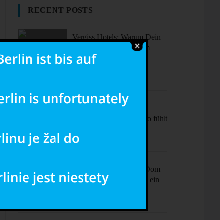
RECENT POSTS
Vergiss Hotels: Warum Dein
nächster Urlaub in einem
dieser coolen Airbnbs
stattfinden sollte.
Sonne, Stil,
Sehenswürdigkeiten – So fühlt
sich Barcelona an
Ciao Milano! Mehr als Dom
& Mode – Dein Plan für ein
perfektes Wochenende