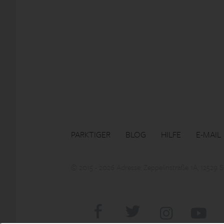
PARKTIGER
BLOG
HILFE
E-MAIL
© 2015 - 2026 Adresse: Zeppelinstraße 1A, 12529 