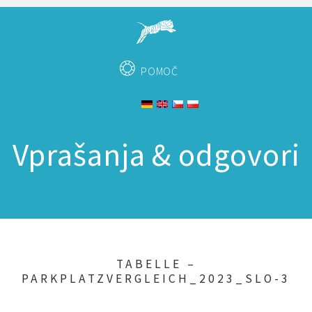
POMOČ
Vprašanja & odgovori
TABELLE –
PARKPLATZVERGLEICH_2023_SLO-3