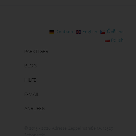
Deutsch
English
Čeština
Polish
PARKTIGER
BLOG
HILFE
E-MAIL
ANRUFEN
© 2015 - 2026 Adresse: Zeppelinstraße 1A, 12529
Schönefeld