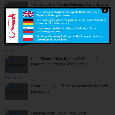
Vergiss Hotels: Warum Dein nächster Urlaub in
einem dieser coolen Airbnbs stattfinden sollte.
Sonne, Stil, Sehenswürdigkeiten – So fühlt sich
Barcelona an
Ciao Milano! Mehr als Dom & Mode – Dein
Plan für ein perfektes Wochenende
Zadar unplugged: Erlebe die authentische Seele
Dalmatiens
Omoiyari beim Parken: Wie Japan