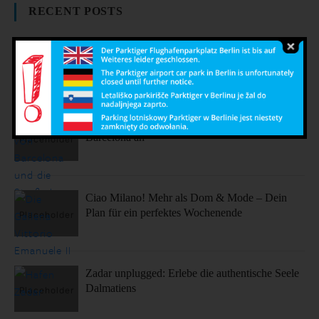
RECENT POSTS
Vergiss Hotels: Warum Dein nächster Urlaub in
einem dieser coolen Airbnbs stattfinden sollte.
Sonne, Stil, Sehenswürdigkeiten – So fühlt sich
Barcelona an
Ciao Milano! Mehr als Dom & Mode – Dein
Plan für ein perfektes Wochenende
Zadar unplugged: Erlebe die authentische Seele
Dalmatiens