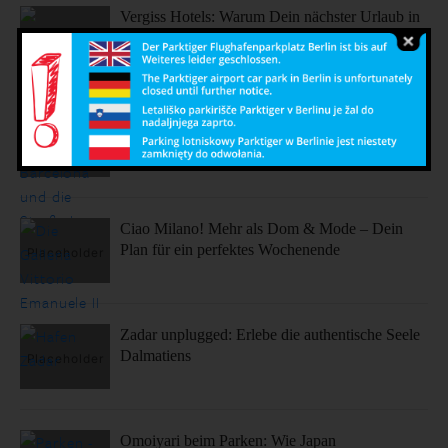
Vergiss Hotels: Warum Dein nächster Urlaub in
einem dieser coolen Airbnbs stattfinden sollte.
Sonne, Stil, Sehenswürdigkeiten – So fühlt sich
Barcelona an
Ciao Milano! Mehr als Dom & Mode – Dein
Plan für ein perfektes Wochenende
Zadar unplugged: Erlebe die authentische Seele
Dalmatiens
Omoiyari beim Parken: Wie Japan