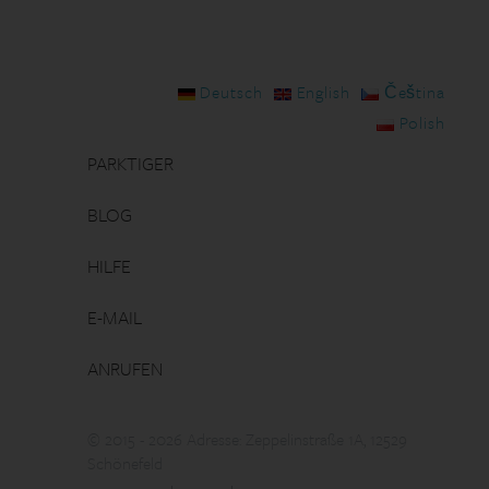
Deutsch
English
Čeština
Polish
PARKTIGER
BLOG
HILFE
E-MAIL
ANRUFEN
© 2015 - 2026 Adresse: Zeppelinstraße 1A, 12529
Schönefeld