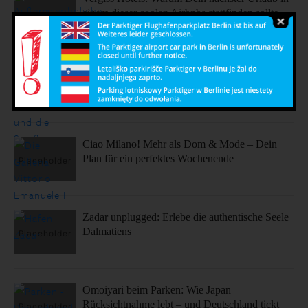
einem dieser coolen Airbnbs stattfinden sollte.
Sonne, Stil, Sehenswürdigkeiten – So fühlt sich
Barcelona an
Ciao Milano! Mehr als Dom & Mode – Dein
Plan für ein perfektes Wochenende
Zadar unplugged: Erlebe die authentische Seele
Dalmatiens
Omoiyari beim Parken: Wie Japan
Rücksichtnahme lebt – und Deutschland tickt