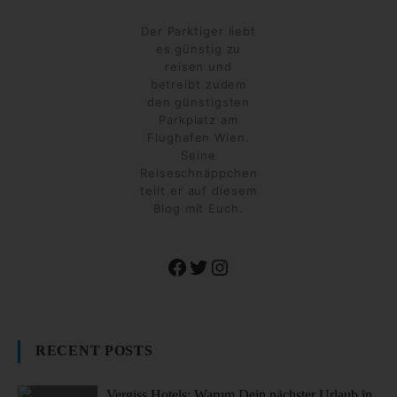
Der Parktiger liebt
es günstig zu
reisen und
betreibt zudem
den günstigsten
Parkplatz am
Flughafen Wien.
Seine
Reiseschnäppchen
teilt er auf diesem
Blog mit Euch.
Facebook
Twitter
Instagram
RECENT POSTS
Vergiss Hotels: Warum Dein nächster Urlaub in