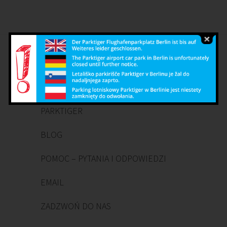
Deutsch
English
Čeština
Polish
PARKTIGER
BLOG
POMOC – PYTANIA I ODPOWIEDZI
EMAIL
ZADZWOŃ DO NAS