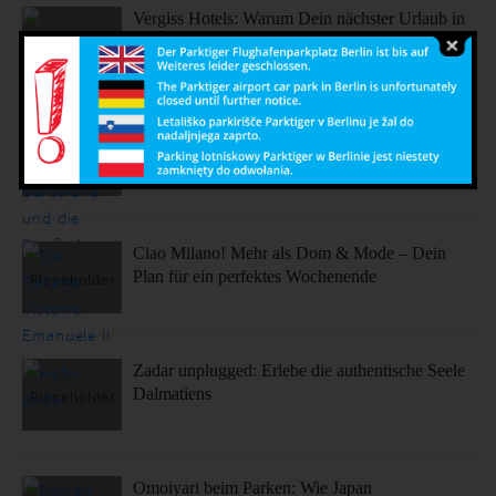
Vergiss Hotels: Warum Dein nächster Urlaub in
einem dieser coolen Airbnbs stattfinden sollte.
Sonne, Stil, Sehenswürdigkeiten – So fühlt sich
Barcelona an
Ciao Milano! Mehr als Dom & Mode – Dein
Plan für ein perfektes Wochenende
Zadar unplugged: Erlebe die authentische Seele
Dalmatiens
Omoiyari beim Parken: Wie Japan