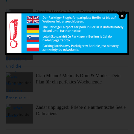
Vergiss Hotels: Warum Dein nächster Urlaub in
einem dieser coolen Airbnbs stattfinden sollte.
Sonne, Stil, Sehenswürdigkeiten – So fühlt sich
Barcelona an
Ciao Milano! Mehr als Dom & Mode – Dein
Plan für ein perfektes Wochenende
Zadar unplugged: Erlebe die authentische Seele
Dalmatiens