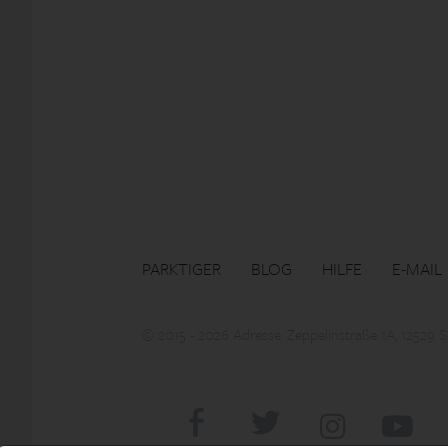
PARKTIGER
BLOG
HILFE
E-MAIL
© 2015 - 2026 Adresse: Zeppelinstraße 1A, 12529 