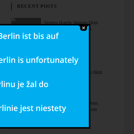
RECENT POSTS
Vergiss Hotels: Warum Dein
nächster Urlaub in einem
dieser coolen Airbnbs
stattfinden sollte.
Sonne, Stil,
Sehenswürdigkeiten – So fühlt
sich Barcelona an
Ciao Milano! Mehr als Dom
& Mode – Dein Plan für ein
perfektes Wochenende