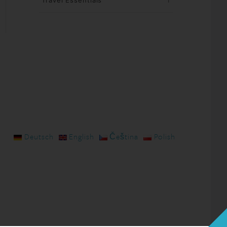
Travel Essentials
1
Deutsch
English
Čeština
Polish