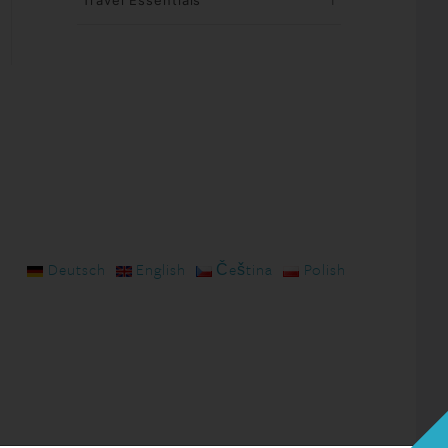
Travel Essentials
1
Deutsch
English
Čeština
Polish