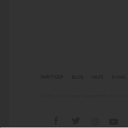
PARKTIGER
BLOG
HILFE
E-MAIL
© 2015 - 2026 Adresse: Zeppelinstraße 1A, 12529 