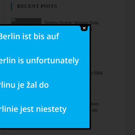
RECENT POSTS
Vergiss Hotels: Warum Dein
nächster Urlaub in einem
dieser coolen Airbnbs
stattfinden sollte.
Sonne, Stil,
Sehenswürdigkeiten – So fühlt
sich Barcelona an
Ciao Milano! Mehr als Dom
& Mode – Dein Plan für ein
perfektes Wochenende