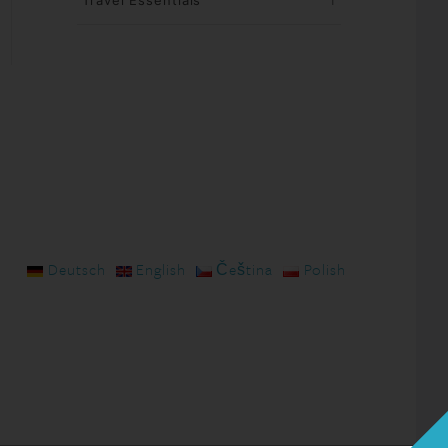
Travel Essentials
1
Deutsch
English
Čeština
Polish