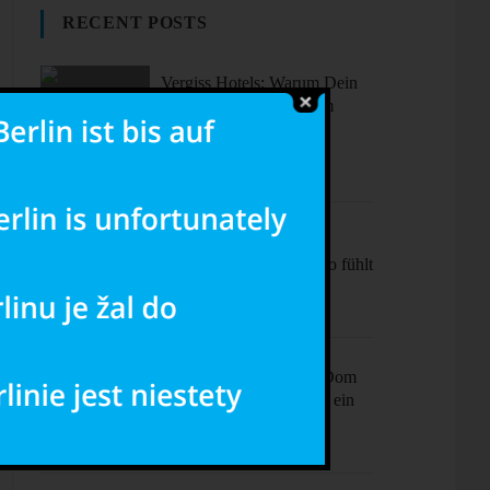
RECENT POSTS
Vergiss Hotels: Warum Dein
nächster Urlaub in einem
dieser coolen Airbnbs
stattfinden sollte.
Sonne, Stil,
Sehenswürdigkeiten – So fühlt
sich Barcelona an
Ciao Milano! Mehr als Dom
& Mode – Dein Plan für ein
perfektes Wochenende