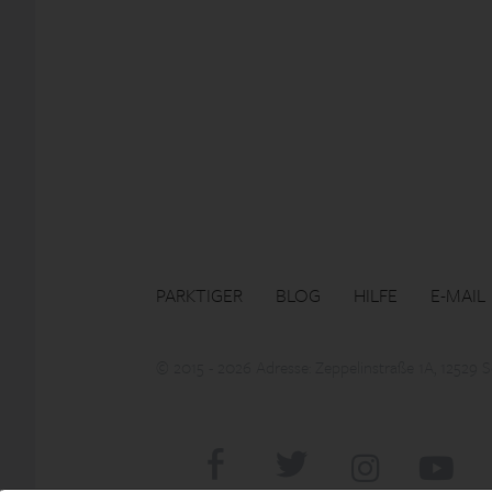
PARKTIGER
BLOG
HILFE
E-MAIL
© 2015 - 2026 Adresse: Zeppelinstraße 1A, 12529 