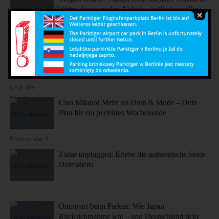
einem dieser coolen Airbnbs stattfinden sollte.
Sonne, Stil, Sehenswürdigkeiten – So fühlt sich
Barcelona an
Ciao Milano! Mehr als Dom & Mode – Dein
Plan für ein perfektes Wochenende
Zadar unplugged: Erlebe die authentische Seele
Dalmatiens
Omoiyari beim Parken: Wie Japan
Rücksichtnahme lebt – und Deutschland tickt