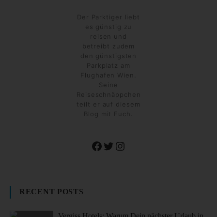
Der Parktiger liebt
es günstig zu
reisen und
betreibt zudem
den günstigsten
Parkplatz am
Flughafen Wien.
Seine
Reiseschnäppchen
teilt er auf diesem
Blog mit Euch.
Facebook
Twitter
Instagram
RECENT POSTS
Vergiss Hotels: Warum Dein nächster Urlaub in