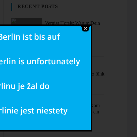
RECENT POSTS
Vergiss Hotels: Warum Dein
nächster Urlaub in einem
dieser coolen Airbnbs
stattfinden sollte.
Sonne, Stil,
Sehenswürdigkeiten – So fühlt
sich Barcelona an
Ciao Milano! Mehr als Dom
& Mode – Dein Plan für ein
perfektes Wochenende