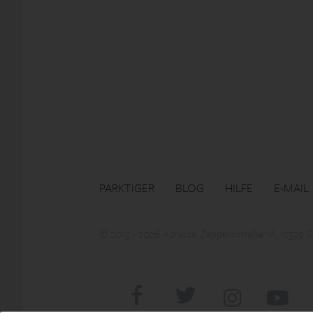
PARKTIGER
BLOG
HILFE
E-MAIL
© 2015 - 2026 Adresse: Zeppelinstraße 1A, 12529 