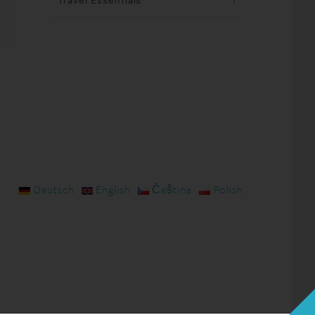
Travel Essentials
1
Deutsch
English
Čeština
Polish