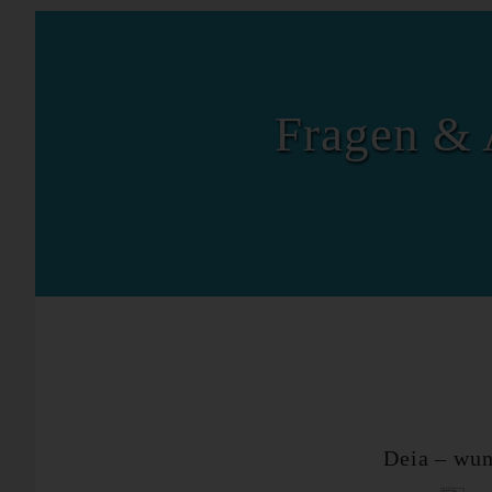
Fragen & 
Deia – wun