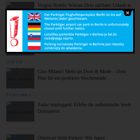
Vergiss Hotels: Warum Dein nächster Urlaub in
einem dieser coolen Airbnbs stattfinden sollte.
Sonne, Stil, Sehenswürdigkeiten – So fühlt sich
Barcelona an
Ciao Milano! Mehr als Dom & Mode – Dein
Plan für ein perfektes Wochenende
Zadar unplugged: Erlebe die authentische Seele
Dalmatiens
Omoiyari beim Parken: Wie Japan