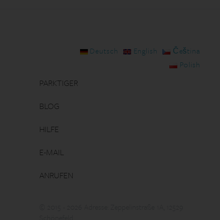
Deutsch
English
Čeština
Polish
PARKTIGER
BLOG
HILFE
E-MAIL
ANRUFEN
© 2015 - 2026 Adresse: Zeppelinstraße 1A, 12529
Schönefeld