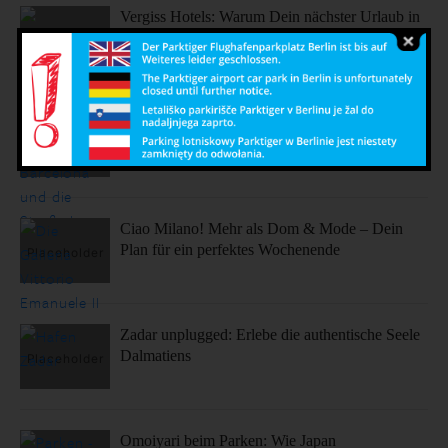
Vergiss Hotels: Warum Dein nächster Urlaub in
einem dieser coolen Airbnbs stattfinden sollte.
Sonne, Stil, Sehenswürdigkeiten – So fühlt sich
Barcelona an
Ciao Milano! Mehr als Dom & Mode – Dein
Plan für ein perfektes Wochenende
Zadar unplugged: Erlebe die authentische Seele
Dalmatiens
Omoiyari beim Parken: Wie Japan