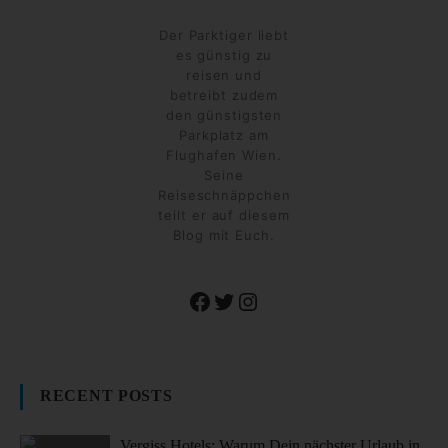
Der Parktiger liebt
es günstig zu
reisen und
betreibt zudem
den günstigsten
Parkplatz am
Flughafen Wien.
Seine
Reiseschnäppchen
teilt er auf diesem
Blog mit Euch.
Facebook
Twitter
Instagram
RECENT POSTS
Vergiss Hotels: Warum Dein nächster Urlaub in