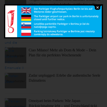
einem dieser coolen Airbnbs stattfinden sollte.
Sonne, Stil, Sehenswürdigkeiten – So fühlt sich
Barcelona an
Ciao Milano! Mehr als Dom & Mode – Dein
Plan für ein perfektes Wochenende
Zadar unplugged: Erlebe die authentische Seele
Dalmatiens
Omoiyari beim Parken: Wie Japan
Rücksichtnahme lebt – und Deutschland tickt