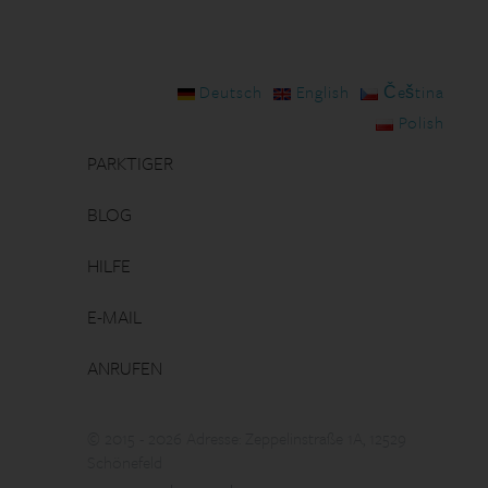
Deutsch
English
Čeština
Polish
PARKTIGER
BLOG
HILFE
E-MAIL
ANRUFEN
© 2015 - 2026 Adresse: Zeppelinstraße 1A, 12529
Schönefeld