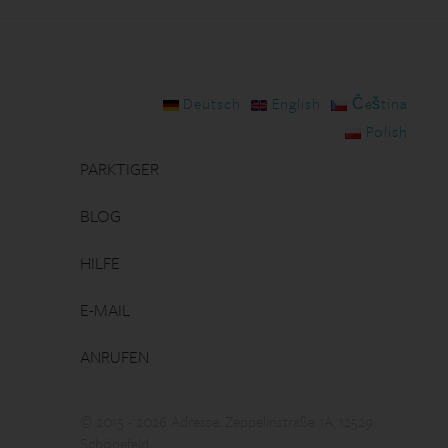
Deutsch
English
Čeština
Polish
PARKTIGER
BLOG
HILFE
E-MAIL
ANRUFEN
© 2015 - 2026 Adresse: Zeppelinstraße 1A, 12529
Schönefeld