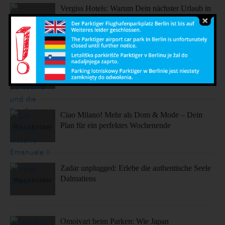
Vergiss Hotels: Warum Dein nächster Urlaub in
einem dieser coolen Airbnbs stattfinden sollte.
Sonne, Stil, Sehenswürdigkeiten – So fühlt sich
Barcelona an
Ciao Milano! Mehr als Dom & Mode – Dein
Plan für ein perfektes Wochenende
Zadar unplugged: Erlebe die authentische Seele
Dalmatiens
Omoiyari beim Parken: Wie Japan