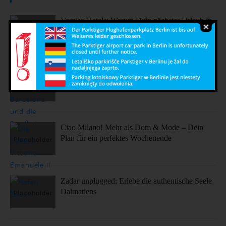
Vergiss Hotels: Warum Dein nächster Urlaub in
einem dieser coolen Airbnbs stattfinden sollte.
Sonne, Stil, Sehenswürdigkeiten – So fühlt sich
Barcelona an
Ciao Milano! Mehr als Dom & Mode – Dein
Plan für ein perfektes Wochenende
Zadar unplugged: Erlebe die authentische Seele
Dalmatiens