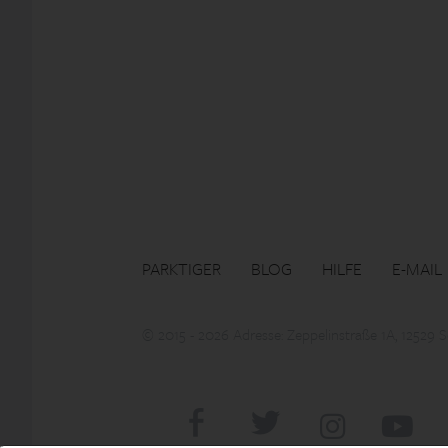
PARKTIGER
BLOG
HILFE
E-MAIL
© 2015 - 2026 Adresse: Zeppelinstraße 1A, 12529 