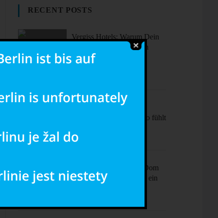
RECENT POSTS
Vergiss Hotels: Warum Dein
nächster Urlaub in einem
dieser coolen Airbnbs
stattfinden sollte.
Sonne, Stil,
Sehenswürdigkeiten – So fühlt
sich Barcelona an
Ciao Milano! Mehr als Dom
& Mode – Dein Plan für ein
perfektes Wochenende