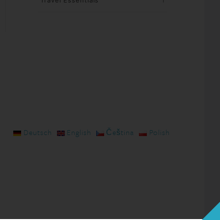
Travel Essentials
1
Deutsch
English
Čeština
Polish