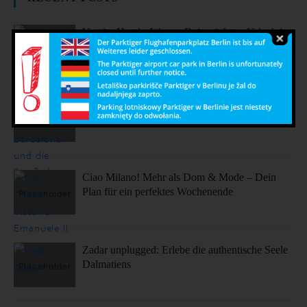
Vergiss Hotels: Warum Dein nächster Urlaub in
einem dieser coolen Airbnbs stattfinden sollte.
Sonne, Stil, Sehenswürdigkeiten – So fühlt sich
Barcelona an
Ciao Milano! Mehr als Dom & Mode – Dein
Plan für ein perfektes Wochenende
Zadar unplugged: Erlebe die authentische Seele
Dalmatiens