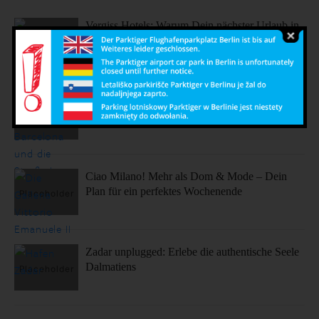
Vergiss Hotels: Warum Dein nächster Urlaub in
einem dieser coolen Airbnbs stattfinden sollte.
Sonne, Stil, Sehenswürdigkeiten – So fühlt sich
Barcelona an
Ciao Milano! Mehr als Dom & Mode – Dein
Plan für ein perfektes Wochenende
Zadar unplugged: Erlebe die authentische Seele
Dalmatiens