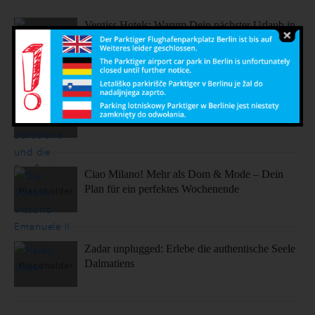
Vergiss Hotels: Warum Dein nächster Urlaub in
einem dieser coolen Airbnbs stattfinden sollte.
Sonne, Stil, Sehenswürdigkeiten – So fühlt sich
Barcelona an
Ciao Milano! Mehr als Dom & Mode – Dein
Plan für ein perfektes Wochenende
Zadar unplugged: Erlebe die authentische Seele
Dalmatiens