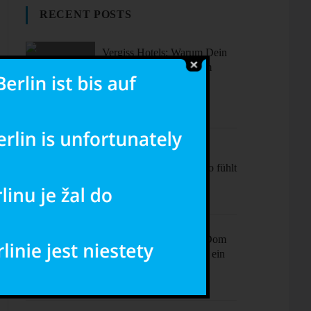
RECENT POSTS
Vergiss Hotels: Warum Dein
nächster Urlaub in einem
dieser coolen Airbnbs
stattfinden sollte.
Sonne, Stil,
Sehenswürdigkeiten – So fühlt
sich Barcelona an
Ciao Milano! Mehr als Dom
& Mode – Dein Plan für ein
perfektes Wochenende