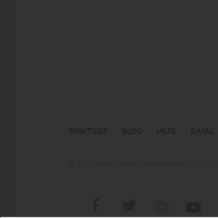
PARKTIGER
BLOG
HILFE
E-MAIL
© 2015 - 2026 Adresse: Zeppelinstraße 1A, 12529 