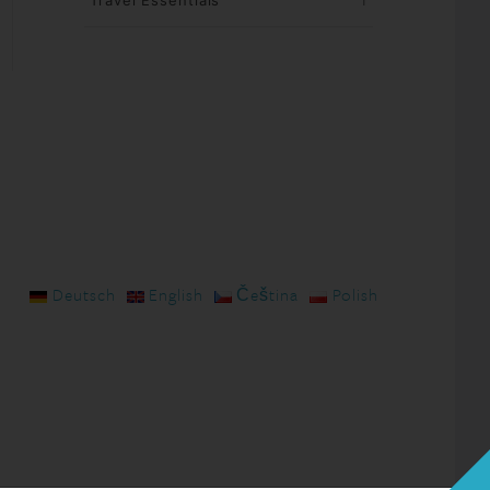
Travel Essentials
1
Deutsch
English
Čeština
Polish