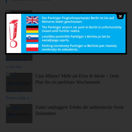
Vergiss Hotels: Warum Dein nächster Urlaub in
einem dieser coolen Airbnbs stattfinden sollte.
Sonne, Stil, Sehenswürdigkeiten – So fühlt sich
Barcelona an
Ciao Milano! Mehr als Dom & Mode – Dein
Plan für ein perfektes Wochenende
Zadar unplugged: Erlebe die authentische Seele
Dalmatiens